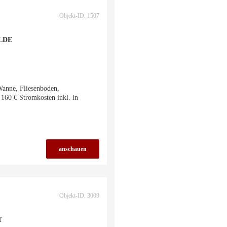
Objekt-ID: 1507
LDE
Wanne, Fliesenboden,
 160 € Stromkosten inkl. in
anschauen
Objekt-ID: 3009
T