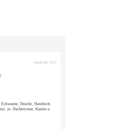
Objekt-ID: 3237
T
m. Eckwanne, Dusche, Handtuch-
nzi. m. Dachterrasse, Kamin u.