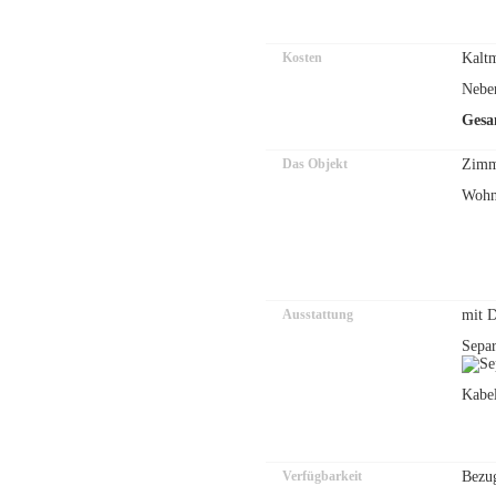
Kosten
Kaltm
Neben
Gesa
Das Objekt
Zimm
Wohn
Ausstattung
mit 
Sepa
Kabe
Verfügbarkeit
Bezug