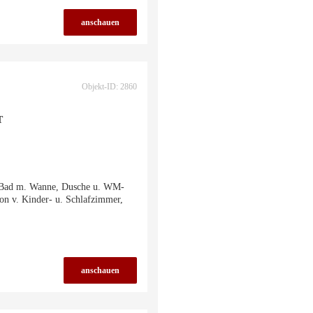
anschauen
Objekt-ID: 2860
T
d. Bad m. Wanne, Dusche u. WM-
on v. Kinder- u. Schlafzimmer,
anschauen